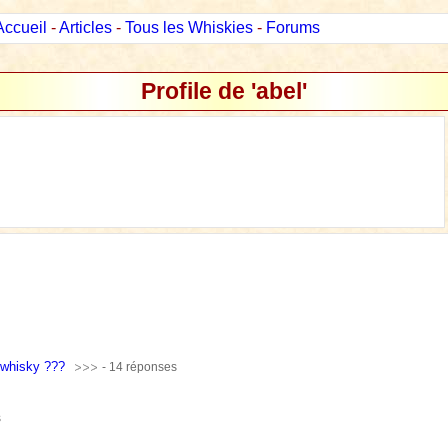
Accueil
-
Articles
-
Tous les Whiskies
-
Forums
Profile de 'abel'
 whisky ???
- 14 réponses
s