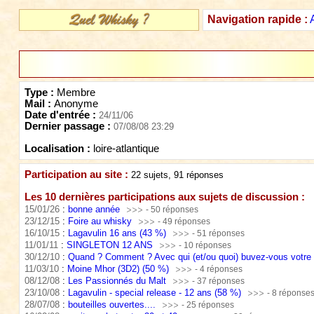
Navigation rapide :
Type :
Membre
Mail :
Anonyme
Date d'entrée :
24/11/06
Dernier passage :
07/08/08 23:29
Localisation :
loire-atlantique
Participation au site :
22 sujets, 91 réponses
Les 10 dernières participations aux sujets de discussion :
15/01/26
:
bonne année
- 50 réponses
23/12/15
:
Foire au whisky
- 49 réponses
16/10/15
:
Lagavulin 16 ans (43 %)
- 51 réponses
11/01/11
:
SINGLETON 12 ANS
- 10 réponses
30/12/10
:
Quand ? Comment ? Avec qui (et/ou quoi) buvez-vous votre
11/03/10
:
Moine Mhor (3D2) (50 %)
- 4 réponses
08/12/08
:
Les Passionnés du Malt
- 37 réponses
23/10/08
:
Lagavulin - special release - 12 ans (58 %)
- 8 réponse
28/07/08
:
bouteilles ouvertes....
- 25 réponses