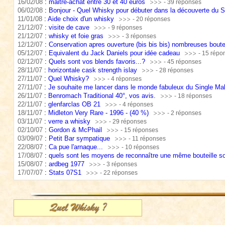
16/02/08
:
maitre-achat entre 30 et 40 euros
- 39 réponses
06/02/08
:
Bonjour - Quel Whisky pour débuter dans la découverte du S
11/01/08
:
Aide choix d'un whisky
- 20 réponses
21/12/07
:
visite de cave
- 9 réponses
21/12/07
:
whisky et foie gras
- 3 réponses
12/12/07
:
Conservation apres ouverture (bis bis bis) nombreuses boutei
05/12/07
:
Equivalent du Jack Daniels pour idée cadeau
- 15 répo
02/12/07
:
Quels sont vos blends favoris...?
- 45 réponses
28/11/07
:
horizontale cask strength islay
- 28 réponses
27/11/07
:
Quel Whisky?
- 4 réponses
27/11/07
:
Je souhaite me lancer dans le monde fabuleux du Single Mal
26/11/07
:
Benromach Traditional 40°, vos avis.
- 18 réponses
22/11/07
:
glenfarclas OB 21
- 4 réponses
18/11/07
:
Midleton Very Rare - 1996 - (40 %)
- 2 réponses
03/11/07
:
verre a whisky
- 29 réponses
02/10/07
:
Gordon & McPhail
- 15 réponses
03/09/07
:
Petit Bar sympatique
- 11 réponses
22/08/07
:
Ca pue l'arnaque...
- 10 réponses
17/08/07
:
quels sont les moyens de reconnaître une même bouteille so
15/08/07
:
ardbeg 1977
- 3 réponses
17/07/07
:
Stats 07S1
- 22 réponses