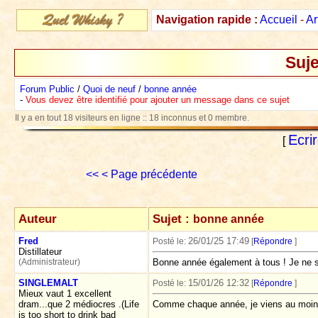
Navigation rapide :
Accueil
-
Ar
Suje
Forum Public
/
Quoi de neuf
/
bonne année
-
Vous devez être identifié pour ajouter un message dans ce sujet
Il y a en tout 18 visiteurs en ligne :: 18 inconnus et 0 membre.
Ecri
[
<<
< Page précédente
Auteur
Sujet :
bonne année
Fred
26/01/25 17:49
Posté le:
[
Répondre
]
Distillateur
(Administrateur)
Bonne année également à tous ! Je ne sa
SINGLEMALT
15/01/26 12:32
Posté le:
[
Répondre
]
Mieux vaut 1 excellent
dram...que 2 médiocres .(Life
Comme chaque année, je viens au moins
is too short to drink bad