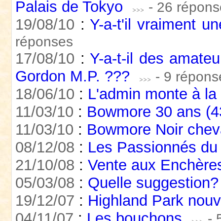
Palais de Tokyo
- 26 répon
19/08/10
:
Y-a-t'il vraiment u
réponses
17/08/10
:
Y-a-t-il des amate
Gordon M.P. ???
- 9 répons
18/06/10
:
L'admin monte à la 
11/03/10
:
Bowmore 30 ans (4
11/03/10
:
Bowmore Noir cheva
08/12/08
:
Les Passionnés du
21/10/08
:
Vente aux Enchère
05/03/08
:
Quelle suggestion?
19/12/07
:
Highland Park nou
04/11/07
:
Les bouchons
- 