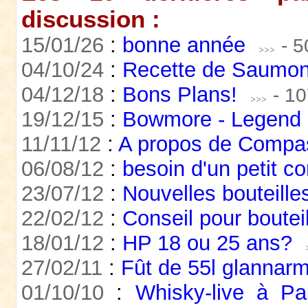
discussion :
15/01/26
:
bonne année
- 
04/10/24
:
Recette de Saumon 
04/12/18
:
Bons Plans!
- 1
19/12/15
:
Bowmore - Legend 
11/11/12
:
A propos de Compa
06/08/12
:
besoin d'un petit co
23/07/12
:
Nouvelles bouteilles
22/02/12
:
Conseil pour bouteill
18/01/12
:
HP 18 ou 25 ans?
27/02/11
:
Fût de 55l glannarm
01/10/10
:
Whisky-live à Par