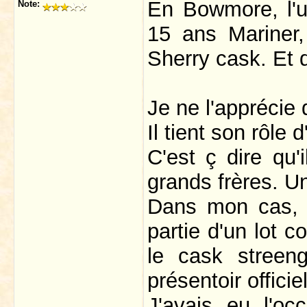
En Bowmore, l'u
Note:
15 ans Mariner,
Sherry cask. Et 
Je ne l'appréci
Il tient son rôle
C'est ç dire qu'i
grands frères. U
Dans mon cas, il
partie d'un lot 
le cask streeng
présentoir offici
J'avais eu l'o