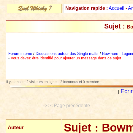
Navigation rapide :
Accueil
-
Ar
Sujet :
Bo
Forum interne
/
Discussions autour des Single malts
/
Bowmore - Legend
-
Vous devez être identifié pour ajouter un message dans ce sujet
Il y a en tout 2 visiteurs en ligne :: 2 inconnus et 0 membre.
Ecri
[
<< < Page précédente
Sujet :
Bowmo
Auteur