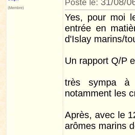
31/08/0
Posté le:
(Membre)
Yes, pour moi l
entrée en matiè
d'Islay marins/to
Un rapport Q/P e
très sympa à l'
notamment les cr
Après, avec le 1
arômes marins 