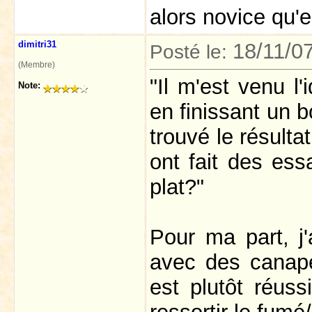
alors novice qu'
dimitri31
18/11/0
Posté le:
(Membre)
"Il m'est venu l
Note:
en finissant un b
trouvé le résulta
ont fait des es
plat?"
Pour ma part, j
avec des canapé
est plutôt réuss