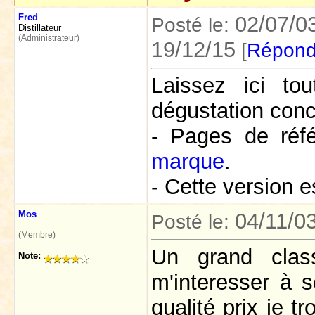
Fred
02/07/0
Posté le:
Distillateur
(Administrateur)
19/12/15
[
Répond
Laissez ici t
dégustation conc
- Pages de réf
marque
.
- Cette version e
Mos
04/11/0
Posté le:
(Membre)
Un grand clas
Note:
m'interesser à 
qualité prix je 