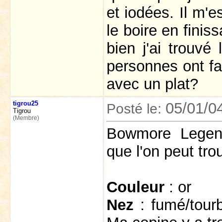
et iodées. Il m'e
le boire en finis
bien j'ai trouvé 
personnes ont fa
avec un plat?
tigrou25
05/01/0
Posté le:
Tigrou
(Membre)
Bowmore Legen
que l'on peut tro
Couleur
: or
Nez
: fumé/tourb