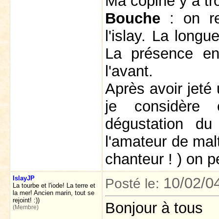
Ma copine y a tr
Bouche
: on re
l'islay. La long
La présence en 
l'avant.
Après avoir jeté 
je considère
dégustation du 
l'amateur de mal
chanteur ! ) on p
IslayJP
10/02/0
Posté le:
La tourbe et l'iode! La terre et
la mer! Ancien marin, tout se
rejoint! :))
Bonjour à tous
(Membre)