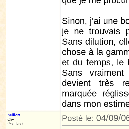
que je me procur
Sinon, j'ai une b
je ne trouvais 
Sans dilution, e
chose à la gamme
et du temps, le 
Sans vraiment 
devient très r
marquée régliss
dans mon estim
helliott
04/09/0
Posté le:
Oliv
(Membre)