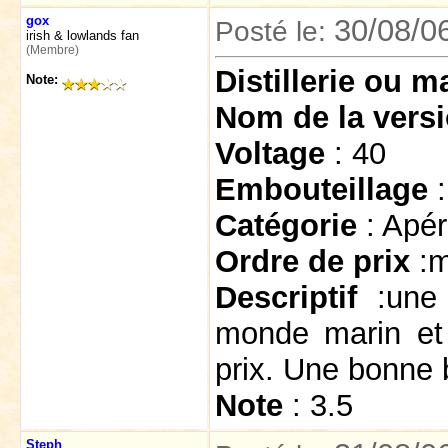
gox
30/08/0
Posté le:
irish & lowlands fan
(Membre)
Distillerie ou 
Note:
Nom de la vers
Voltage
: 40
Embouteillage
Catégorie
: Apéri
Ordre de prix
:
Descriptif
:une 
monde marin et 
prix. Une bonne b
Note
: 3.5
Steph