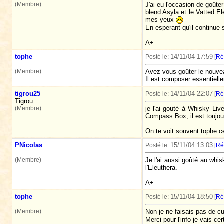
(Membre)
J'ai eu l'occasion de goûter
blend Asyla et le Vatted El
mes yeux
En esperant qu'il continue 
A+
tophe
14/11/04 17:59
Posté le:
[
Ré
(Membre)
Avez vous goûter le nouve
Il est composer essentiell
tigrou25
14/11/04 22:07
Posté le:
[
Ré
Tigrou
(Membre)
je l'ai gouté à Whisky Liv
Compass Box, il est toujou
On te voit souvent tophe ce
PNicolas
15/11/04 13:03
Posté le:
[
Ré
(Membre)
Je l'ai aussi goûté au whis
l'Eleuthera.
A+
tophe
15/11/04 18:50
Posté le:
[
Ré
(Membre)
Non je ne faisais pas de c
Merci pour l'info je vais 