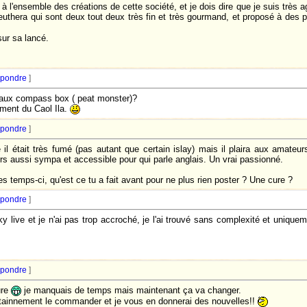
 à l'ensemble des créations de cette société, et je dois dire que je suis très a
euthera qui sont deux tout deux très fin et très gourmand, et proposé à des pri
sur sa lancé.
pondre
]
aux compass box ( peat monster)?
ement du Caol Ila.
pondre
]
e il était très fumé (pas autant que certain islay) mais il plaira aux amateu
rs aussi sympa et accessible pour qui parle anglais. Un vrai passionné.
s temps-ci, qu'est ce tu a fait avant pour ne plus rien poster ? Une cure ?
pondre
]
ky live et je n'ai pas trop accroché, je l'ai trouvé sans complexité et unique
pondre
]
ure
je manquais de temps mais maintenant ça va changer.
certainnement le commander et je vous en donnerai des nouvelles!!