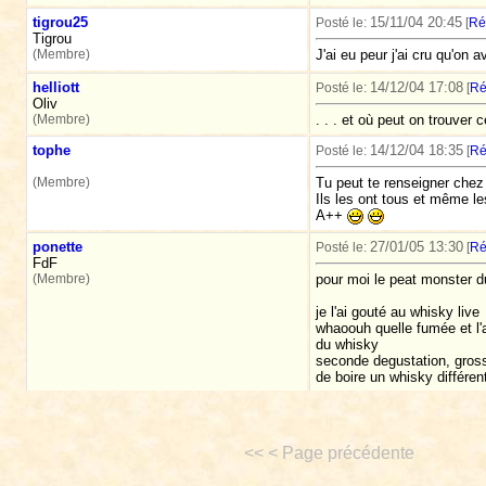
tigrou25
15/11/04 20:45
Posté le:
[
Ré
Tigrou
(Membre)
J'ai eu peur j'ai cru qu'on
helliott
14/12/04 17:08
Posté le:
[
Ré
Oliv
(Membre)
. . . et où peut on trouver 
tophe
14/12/04 18:35
Posté le:
[
Ré
(Membre)
Tu peut te renseigner chez
Ils les ont tous et même l
A++
ponette
27/01/05 13:30
Posté le:
[
Ré
FdF
(Membre)
pour moi le peat monster d
je l'ai gouté au whisky live
whaoouh quelle fumée et l'
du whisky
seconde degustation, grosse
de boire un whisky différent
<< < Page précédente