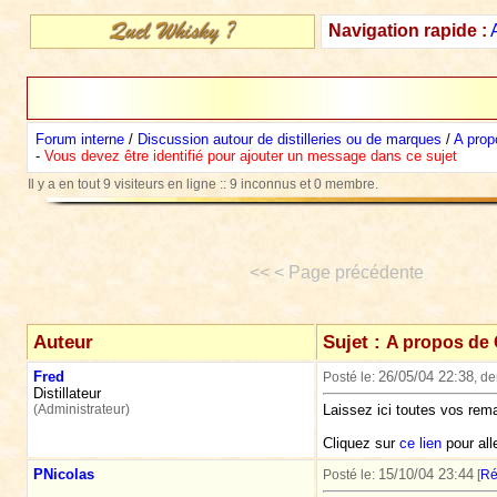
Navigation rapide :
Forum interne
/
Discussion autour de distilleries ou de marques
/
A pro
-
Vous devez être identifié pour ajouter un message dans ce sujet
Il y a en tout 9 visiteurs en ligne :: 9 inconnus et 0 membre.
<< < Page précédente
Auteur
Sujet :
A propos de
Fred
26/05/04 22:38
Posté le:
, d
Distillateur
(Administrateur)
Laissez ici toutes vos rema
Cliquez sur
ce lien
pour alle
PNicolas
15/10/04 23:44
Posté le:
[
Ré