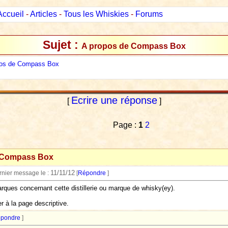
Accueil
-
Articles
-
Tous les Whiskies
-
Forums
Sujet :
A propos de Compass Box
pos de Compass Box
Ecrire une réponse
[
]
Page :
1
2
 Compass Box
11/11/12
ernier message le :
[
Répondre
]
rques concernant cette distillerie ou marque de whisky(ey).
r à la page descriptive.
pondre
]