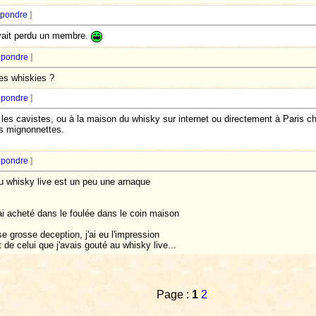
pondre
]
 avait perdu un membre.
pondre
]
ces whiskies ?
pondre
]
 les cavistes, ou à la maison du whisky sur internet ou directement à Paris c
es mignonnettes.
pondre
]
u whisky live est un peu une arnaque
ai acheté dans le foulée dans le coin maison
 grosse deception, j'ai eu l'impression
 de celui que j'avais gouté au whisky live...
Page :
1
2