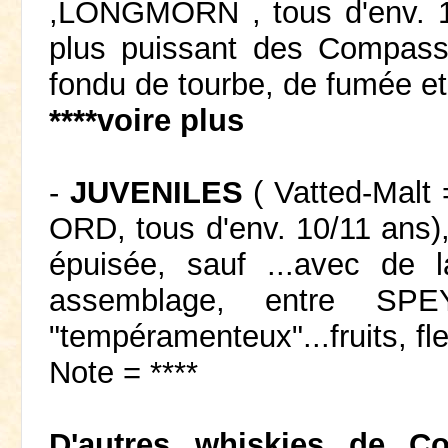
,LONGMORN , tous d'env. 1
plus puissant des Compass 
fondu de tourbe, de fumée et
****voire plus
-
JUVENILES
( Vatted-Mal
ORD, tous d'env. 10/11 ans),
épuisée, sauf ...avec de 
assemblage, entre SP
"tempéramenteux"...fruits, fl
Note = ****
D'autres whiskies de 