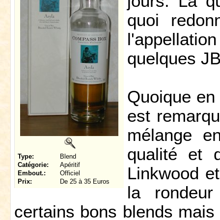
jours. La q
quoi redon
l'appellat
quelques JB 
Quoique en 
est remarqua
mélange en
qualité et 
Type:
Blend
Catégorie:
Apéritif
Linkwood et
Embout.:
Officiel
Prix:
De 25 à 35 Euros
la rondeur
certains bons blends mais l