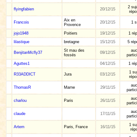
2 suj
flyingfabien
20/12/15
rép
Aix en
Francois
20/12/15
1 s
Provence
jojo1948
Poitiers
19/12/15
1 ré
lilastique
bretagne
15/12/15
5 ré
St mau des
au
BenjitanMcfly37
09/12/15
fossés
partic
Aguttes1
04/12/15
1 ré
1 su
R33ADDICT
Jura
03/12/15
rép
au
ThomasR
Marne
29/11/15
partic
au
charlou
Paris
26/11/15
partic
au
claude
17/11/15
partic
1 su
Artem
Paris, France
16/11/15
rép