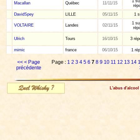
1 su
Macallan
Québec
11/11/15
rép
DavidSpey
LILLE
05/11/15
1 s
1 su
VOLTAIRE
Landes
02/11/15
rép
Ulrich
Tours
16/10/15
3 ré
mimic
france
06/10/15
1 ré
<<
< Page
Page :
1
2
3
4
5
6
7
8
9
10
11
12
13
14
précédente
L'abus d'alcool