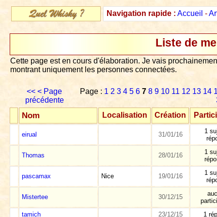
Navigation rapide :
Accueil
-
Ar
Liste de m
Cette page est en cours d'élaboration. Je vais prochainement
montrant uniquement les personnes connectées.
<<
< Page
Page :
1
2
3
4
5
6
7
8
9
10
11
12
13
14
précédente
Nom
Localisation
Création
Partic
1 su
eirual
31/01/16
rép
1 su
Thomas
28/01/16
rép
1 su
pascamax
Nice
19/01/16
rép
au
Mistertee
30/12/15
partic
tamich
23/12/15
1 ré