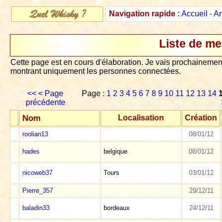
Navigation rapide :
Accueil
-
Ar
Liste de m
Cette page est en cours d'élaboration. Je vais prochainement
montrant uniquement les personnes connectées.
<<
< Page
Page :
1
2
3
4
5
6
7
8
9
10
11
12
13
14
précédente
Nom
Localisation
Création
roolian13
08/01/12
hades
belgique
08/01/12
nicoweb37
Tours
03/01/12
Pierre_357
29/12/11
baladin33
bordeaux
24/12/11