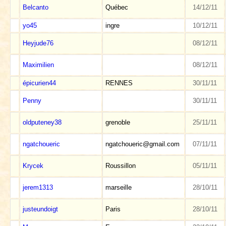
Belcanto
Québec
14/12/11
yo45
ingre
10/12/11
Heyjude76
08/12/11
Maximilien
08/12/11
épicurien44
RENNES
30/11/11
Penny
30/11/11
oldputeney38
grenoble
25/11/11
ngatchoueric
ngatchoueric@gmail.com
07/11/11
Krycek
Roussillon
05/11/11
jerem1313
marseille
28/10/11
justeundoigt
Paris
28/10/11