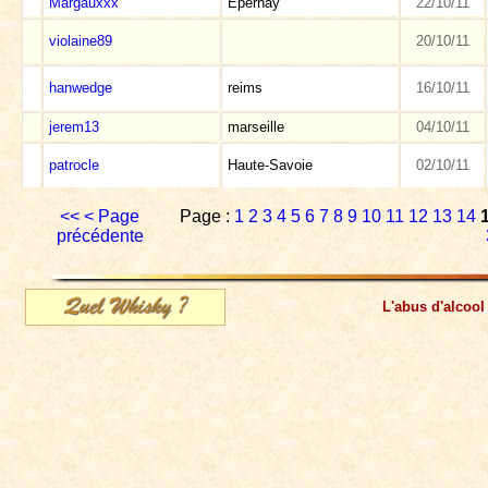
Margauxxx
Epernay
22/10/11
violaine89
20/10/11
hanwedge
reims
16/10/11
jerem13
marseille
04/10/11
patrocle
Haute-Savoie
02/10/11
<<
< Page
Page :
1
2
3
4
5
6
7
8
9
10
11
12
13
14
précédente
L'abus d'alcool