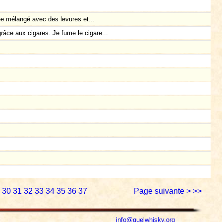
e mélangé avec des levures et...
râce aux cigares. Je fume le cigare...
30
31
32
33
34
35
36
37
Page suivante >
>>
info@quelwhisky.org