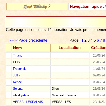
Navigation rapide :
Cette page est en cours d'élaboration. Je vais prochaineme
<<
< Page précédente
Page :
1
2
3
4
5
6
7
8
Nom
Localisation
Créatio
Ti_ano
25/06/24
Uliss
20/06/24
Frederick
14/06/24
Jullia
09/06/24
Renee
06/06/24
Selenah
Dijon
23/05/24
whiskyetcie
Montréal, Canada
03/05/24
VERSAILLESPALAIS
VERSAILLES
22/11/23