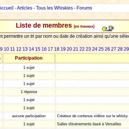
Accueil
-
Articles
-
Tous les Whiskies
-
Forums
Liste de membres
(en travaux)
nt permettre un tri par nom ou date de création ainsi qu'une sé
9
10
11
12
13
14
15
16
17
18
19
20
21
22
23
24
25
26
27
28
29
n
Participation
1 sujet
1 sujet
1 sujet
1 réponse
1 sujet
1 sujet
aucune participation
Créateur de contenus vidéos sur le whisky 
1 sujet
Salles d'événements basé à Versailles