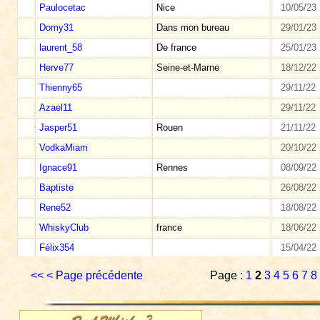
Paulocetac
Nice
10/05/23
Domy31
Dans mon bureau
29/01/23
laurent_58
De france
25/01/23
Herve77
Seine-et-Marne
18/12/22
Thienny65
29/11/22
Azael11
29/11/22
Jasper51
Rouen
21/11/22
VodkaMiam
20/10/22
Ignace91
Rennes
08/09/22
Baptiste
26/08/22
Rene52
18/08/22
WhiskyClub
france
18/06/22
Félix354
15/04/22
<<
< Page précédente
Page :
1
2
3
4
5
6
7
8