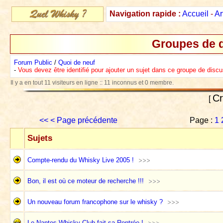
Navigation rapide :
Accueil
-
Ar
Groupes de d
Forum Public
/
Quoi de neuf
-
Vous devez être identifié pour ajouter un sujet dans ce groupe de disc
Il y a en tout 11 visiteurs en ligne :: 11 inconnus et 0 membre.
Cr
[
<<
< Page précédente
Page :
1
Sujets
Compte-rendu du Whisky Live 2005 !
Bon, il est où ce moteur de recherche !!!
Un nouveau forum francophone sur le whisky ?
Le Nantes Whisky Club fait sa Rentrée !