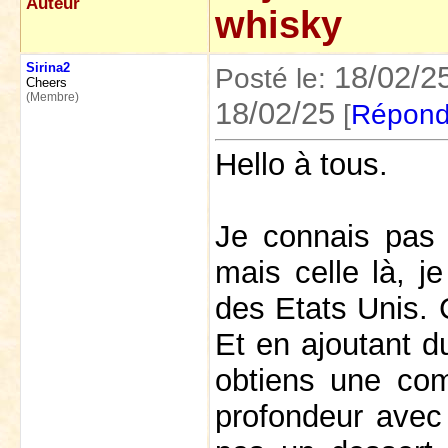
Auteur
whisky
Sirina2
18/02/2
Posté le:
Cheers
(Membre)
18/02/25
[
Répond
Hello à tous.
Je connais pas 
mais celle là, j
des Etats Unis. 
Et en ajoutant du
obtiens une com
profondeur avec