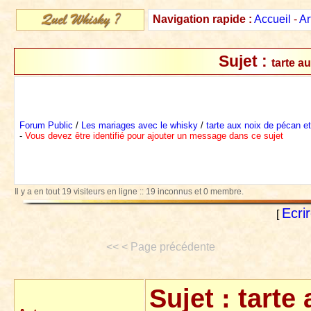
Navigation rapide :
Accueil
-
Ar
Sujet :
tarte a
Forum Public
/
Les mariages avec le whisky
/
tarte aux noix de pécan e
-
Vous devez être identifié pour ajouter un message dans ce sujet
Il y a en tout 19 visiteurs en ligne :: 19 inconnus et 0 membre.
Ecri
[
<< < Page précédente
Sujet :
tarte