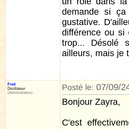
un rôle dans la
demande si ça p
gustative. D'aill
différence ou si
trop... Désolé 
ailleurs, mais je 
Fred
07/09/2
Posté le:
Distillateur
(Administrateur)
Bonjour Zayra,
C'est effective