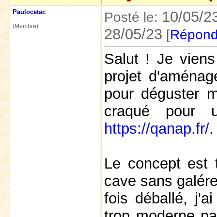
Paulocetac
10/05/2
Posté le:
(Membre)
28/05/23
[
Répond
Salut ! Je vien
projet d'aménag
pour déguster me
craqué pour 
https://qanap.fr/
.
Le concept est 
cave sans galérer
fois déballé, j'
trop moderne par