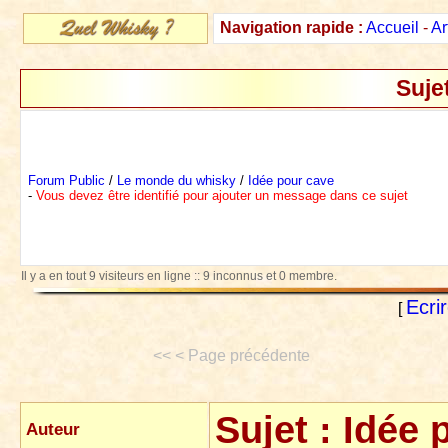
Navigation rapide :
Accueil
-
Ar
Suje
Forum Public
/
Le monde du whisky
/
Idée pour cave
-
Vous devez être identifié pour ajouter un message dans ce sujet
Il y a en tout 9 visiteurs en ligne :: 9 inconnus et 0 membre.
Ecri
[
<< < Page précédente
Sujet :
Idée 
Auteur