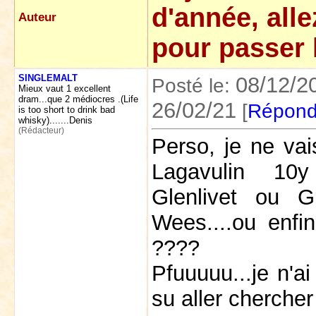
d'année, alle
Auteur
pour passer 
SINGLEMALT
08/12/2
Posté le:
Mieux vaut 1 excellent
dram...que 2 médiocres .(Life
26/02/21
[
Répond
is too short to drink bad
whisky).......Denis
(Rédacteur)
Perso, je ne vai
Lagavulin 10
Glenlivet ou 
Wees....ou enf
????
Pfuuuuu...je n'ai
su aller cherche