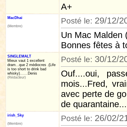
A+
MacDhai
29/12/2
Posté le:
(Membre)
Un Mac Malden (
Bonnes fêtes à t
SINGLEMALT
30/12/2
Posté le:
Mieux vaut 1 excellent
dram...que 2 médiocres .(Life
is too short to drink bad
Ouf....oui, pa
whisky).......Denis
(Rédacteur)
mois...Fred, vr
avec perte de go
de quarantaine...e
irish_Sky
26/02/2
Posté le:
(Membre)