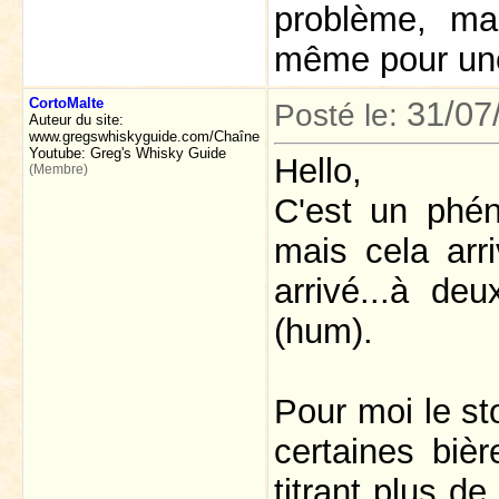
problème, ma
même pour une 
CortoMalte
31/07
Posté le:
Auteur du site:
www.gregswhiskyguide.com/Chaîne
Youtube: Greg's Whisky Guide
Hello,
(Membre)
C'est un phé
mais cela arr
arrivé...à de
(hum).
Pour moi le st
certaines bièr
titrant plus de