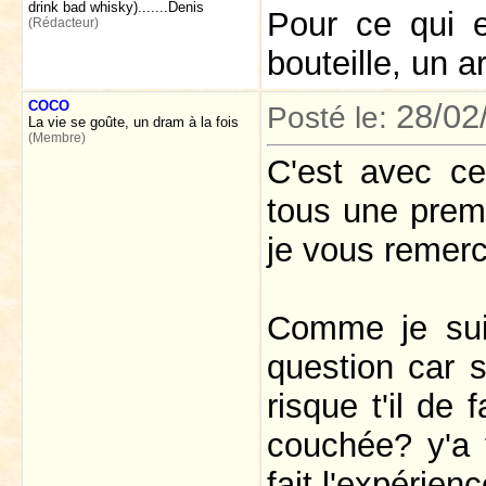
drink bad whisky).......Denis
Pour ce qui e
(Rédacteur)
bouteille, un a
COCO
28/02
Posté le:
La vie se goûte, un dram à la fois
(Membre)
C'est avec c
tous une prem
je vous remerc
Comme je sui
question car 
risque t'il de 
couchée? y'a 
fait l'expérien