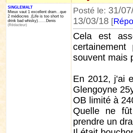
SINGLEMALT
31/07
Posté le:
Mieux vaut 1 excellent dram...que
2 médiocres .(Life is too short to
13/03/18
[
Répo
drink bad whisky).......Denis
(Rédacteur)
Cela est ass
certainement 
souvent mais p
En 2012, j'ai 
Glengoyne 25
OB limité à 24
Quelle ne fû
prendre un dra
Il était boucho