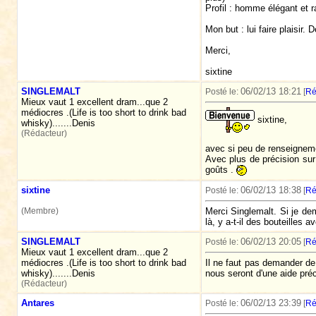
Profil : homme élégant et ra
Mon but : lui faire plaisir
Merci,
sixtine
SINGLEMALT
06/02/13 18:21
Posté le:
[
Ré
Mieux vaut 1 excellent dram...que 2
médiocres .(Life is too short to drink bad
sixtine,
whisky).......Denis
(Rédacteur)
avec si peu de renseigneme
Avec plus de précision sur 
goûts .
sixtine
06/02/13 18:38
Posté le:
[
Ré
(Membre)
Merci Singlemalt. Si je dem
là, y a-t-il des bouteilles 
SINGLEMALT
06/02/13 20:05
Posté le:
[
Ré
Mieux vaut 1 excellent dram...que 2
médiocres .(Life is too short to drink bad
Il ne faut pas demander de 
whisky).......Denis
nous seront d'une aide préc
(Rédacteur)
Antares
06/02/13 23:39
Posté le:
[
Ré