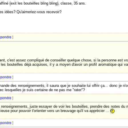
ffiné (exit les bouteilles bling bling), classe, 35 ans.
. Des idées? Qu'aimeriez-vous recevoir?
pondre
]
nt, c'est assez compliqué de conseiller quelque chose, si la personne est vra
les bouteilles déjà acquises, il y a moyen d'avoir un profil aromatique qui 
pondre
]
ande des renseignements, il saura que je souhaite lui offrir ça... donc je n'os
avec lesquelles je suis certaine de ne pas me "rater"?
pondre
]
renseignements, juste essayer de voir les bouteilles, prendre des notes du nom d
ieuse pour pouvoir t'orienter vers un breuvage qu'il va apprécier ...
pondre
]