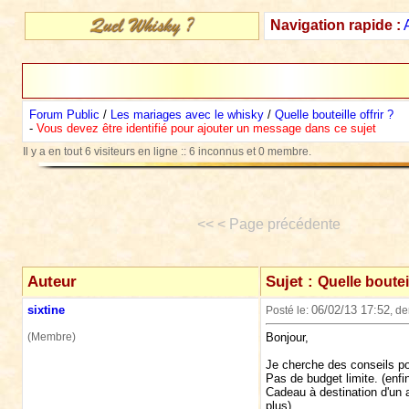
Navigation rapide :
Forum Public
/
Les mariages avec le whisky
/
Quelle bouteille offrir ?
-
Vous devez être identifié pour ajouter un message dans ce sujet
Il y a en tout 6 visiteurs en ligne :: 6 inconnus et 0 membre.
<< < Page précédente
Auteur
Sujet :
Quelle bouteil
sixtine
06/02/13 17:52
Posté le:
, d
(Membre)
Bonjour,
Je cherche des conseils pou
Pas de budget limite. (enfi
Cadeau à destination d'un a
plus)