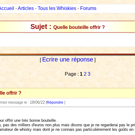
Accueil
-
Articles
-
Tous les Whiskies
-
Forums
Sujet :
Quelle bouteille offrir ?
Ecrire une réponse
[
]
Page :
1
2
3
le offrir ?
18/06/22
ernier message le :
[
Répondre
]
r offrir une très bonne bouteille.
n, pas des milliers d'euros non plus mais disons que je ne regarderai pas le pri
mateur de whisky mais dont je ne connais pas particulièrement les goûts en la 