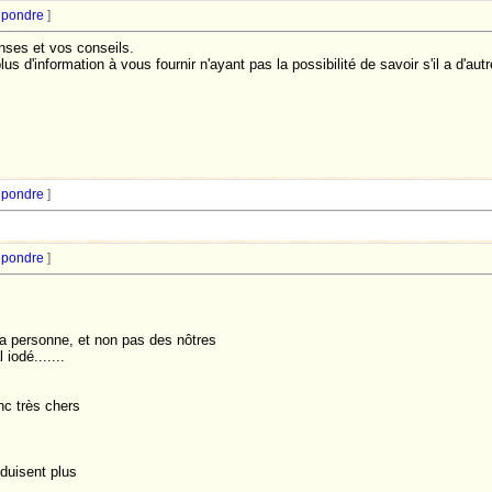
pondre
]
nses et vos conseils.
lus d'information à vous fournir n'ayant pas la possibilité de savoir s'il a d'autr
pondre
]
pondre
]
la personne, et non pas des nôtres
iodé.......
nc très chers
oduisent plus