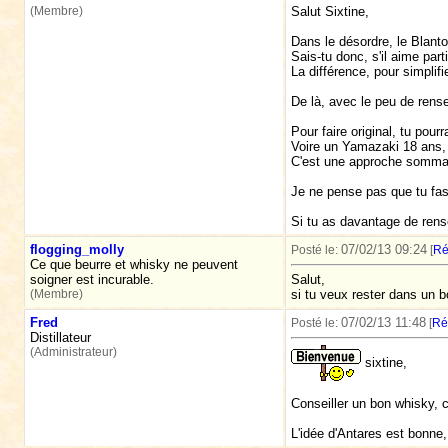
(Membre)
Salut Sixtine,
Dans le désordre, le Blanto
Sais-tu donc, s'il aime par
La différence, pour simplif
De là, avec le peu de rense
Pour faire original, tu pou
Voire un Yamazaki 18 ans, 
C'est une approche sommai
Je ne pense pas que tu fass
Si tu as davantage de rens
flogging_molly
07/02/13 09:24
Posté le:
[
Ré
Ce que beurre et whisky ne peuvent
soigner est incurable.
Salut,
(Membre)
si tu veux rester dans un b
Fred
07/02/13 11:48
Posté le:
[
Ré
Distillateur
(Administrateur)
sixtine,
Conseiller un bon whisky, 
L'idée d'Antares est bonne,