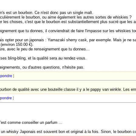
n's est un bourbon. Ce n'est donc pas un single malt.
ticulièrement le bourbon, ou aime également les autres sortes de whiskies ?
ier les choses, c'est que le bourbon est substantiellement plus sucré que les a
ignement que tu donnes, il conviendrait de faire l'impasse sur les whiskies to
rrais opter pour un japonais : Yamazaki sherry cask, par exemple. Mais je ne sai
(environ 150.00 €).
re, avec le peu de renseignement que tu donnes...
es bling-bling, et la qualité sera au rendez-vous.
eignements, ou d'autres questions, n'hésite pas.
pondre
]
ourbon de qualité avec une bouteille classe il y a le pappy van winkle. Les emb
pondre
]
c'est comme conseiller un parfum ...
 un whisky Japonais est souvent bon et original à la fois. Sinon, le bourbon 