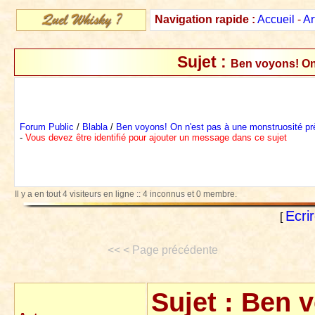
Navigation rapide :
Accueil
-
Ar
Sujet :
Ben voyons! On 
Forum Public
/
Blabla
/
Ben voyons! On n'est pas à une monstruosité prè
-
Vous devez être identifié pour ajouter un message dans ce sujet
Il y a en tout 4 visiteurs en ligne :: 4 inconnus et 0 membre.
Ecri
[
<< < Page précédente
Sujet :
Ben v