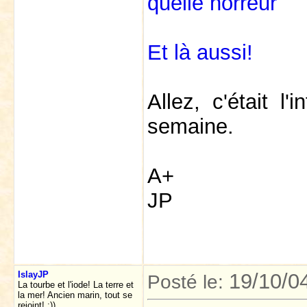
quelle horreur
Et là aussi!
Allez, c'était l'
semaine.
A+
JP
IslayJP
19/10/0
Posté le:
La tourbe et l'iode! La terre et
la mer! Ancien marin, tout se
rejoint! :))