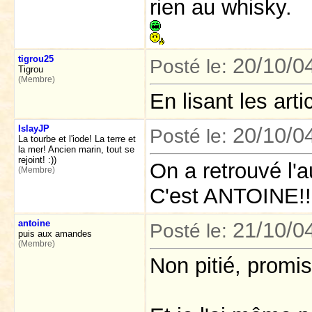
rien au whisky.
tigrou25
20/10/0
Posté le:
Tigrou
(Membre)
En lisant les arti
IslayJP
20/10/0
Posté le:
La tourbe et l'iode! La terre et
la mer! Ancien marin, tout se
rejoint! :))
On a retrouvé l'aut
(Membre)
C'est ANTOINE!!!!!
antoine
21/10/0
Posté le:
puis aux amandes
(Membre)
Non pitié, promis