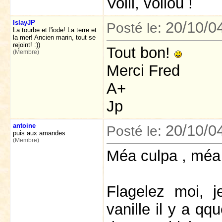
Voili, voilou !
IslayJP
20/10/0
Posté le:
La tourbe et l'iode! La terre et
la mer! Ancien marin, tout se
rejoint! :))
Tout bon!
(Membre)
Merci Fred
A+
Jp
antoine
20/10/0
Posté le:
puis aux amandes
(Membre)
Méa culpa , méa
Flagelez moi, j
vanille il y a q