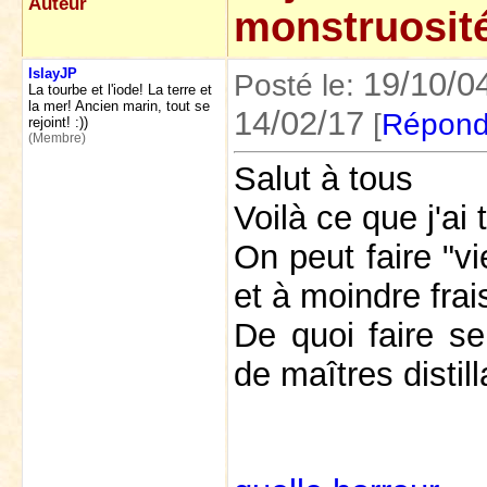
Auteur
monstruosité 
IslayJP
19/10/0
Posté le:
La tourbe et l'iode! La terre et
la mer! Ancien marin, tout se
14/02/17
[
Répond
rejoint! :))
(Membre)
Salut à tous
Voilà ce que j'ai 
On peut faire "vi
et à moindre frai
De quoi faire s
de maîtres distill