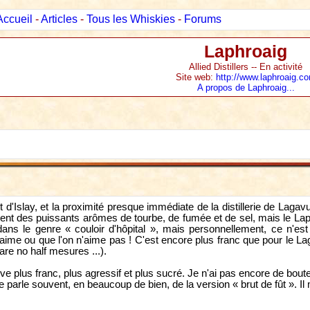
Accueil
-
Articles
-
Tous les Whiskies
-
Forums
Laphroaig
Allied Distillers -- En activité
Site web:
http://www.laphroaig.c
A propos de Laphroaig...
t d'Islay, et la proximité presque immédiate de la distillerie de Laga
t des puissants arômes de tourbe, de fumée et de sel, mais le Laphr
dans le genre « couloir d'hôpital », mais personnellement, ce n'
aime ou que l'on n'aime pas ! C'est encore plus franc que pour le Laga
 are no half mesures ...).
uve plus franc, plus agressif et plus sucré. Je n'ai pas encore de boutei
arle souvent, en beaucoup de bien, de la version « brut de fût ». Il m