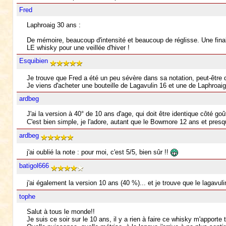
Fred
Laphroaig 30 ans :
De mémoire, beaucoup d'intensité et beaucoup de réglisse. Une final
LE whisky pour une veillée d'hiver !
Esquibien
Je trouve que Fred a été un peu sévère dans sa notation, peut-être qu
Je viens d'acheter une bouteille de Lagavulin 16 et une de Laphroaig
ardbeg
J'ai la version à 40° de 10 ans d'age, qui doit être identique côté goût
C'est bien simple, je l'adore, autant que le Bowmore 12 ans et pres
ardbeg
j'ai oublié la note : pour moi, c'est 5/5, bien sûr !!
batigol666
j'ai également la version 10 ans (40 %)... et je trouve que le lagavul
tophe
Salut à tous le monde!!
Je suis ce soir sur le 10 ans, il y a rien à faire ce whisky m'apporte 