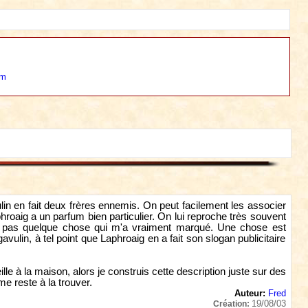
om
vulin en fait deux frères ennemis. On peut facilement les associer
oaig a un parfum bien particulier. On lui reproche très souvent
est pas quelque chose qui m'a vraiment marqué. Une chose est
vulin, à tel point que Laphroaig en a fait son slogan publicitaire
lle à la maison, alors je construis cette description juste sur des
e reste à la trouver.
Auteur:
Fred
19/08/03
Création: