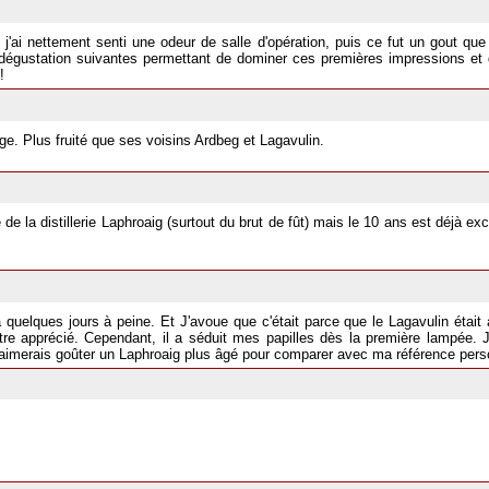
ai nettement senti une odeur de salle d'opération, puis ce fut un gout que 
s dégustation suivantes permettant de dominer ces premières impressions et 
!
e. Plus fruité que ses voisins Ardbeg et Lagavulin.
 de la distillerie Laphroaig (surtout du brut de fût) mais le 10 ans est déjà 
a quelques jours à peine. Et J'avoue que c'était parce que le Lagavulin était
 être apprécié. Cependant, il a séduit mes papilles dès la première lampée
 j'aimerais goûter un Laphroaig plus âgé pour comparer avec ma référence per