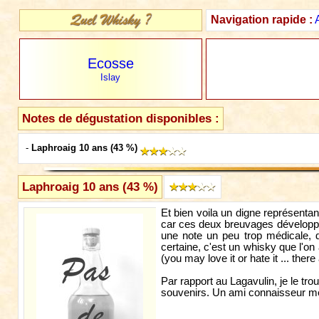
Navigation rapide :
Ecosse
Islay
Notes de dégustation disponibles :
-
Laphroaig 10 ans (43 %)
Laphroaig 10 ans (43 %)
Et bien voila un digne représentan
car ces deux breuvages développen
une note un peu trop médicale, 
certaine, c'est un whisky que l'on 
(you may love it or hate it ... there
Par rapport au Lagavulin, je le tro
souvenirs. Un ami connaisseur me p