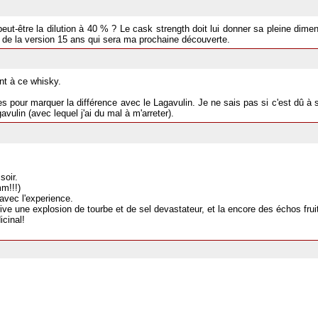
peut-être la dilution à 40 % ? Le cask strength doit lui donner sa pleine dime
ôt de la version 15 ans qui sera ma prochaine découverte.
nt à ce whisky.
es pour marquer la différence avec le Lagavulin. Je ne sais pas si c'est dû à
vulin (avec lequel j'ai du mal à m'arreter).
soir.
m!!!)
 avec l'experience.
e une explosion de tourbe et de sel devastateur, et la encore des échos frui
cinal!