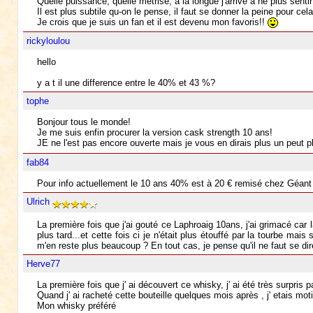
Quelle puissance, quelle métrise, à la longue j'arrive à ne plus sent
Il est plus subtile qu-on le pense, il faut se donner la peine pour cel
Je crois que je suis un fan et il est devenu mon favoris!!
rickyloulou
hello
y a t il une difference entre le 40% et 43 %?
tophe
Bonjour tous le monde!
Je me suis enfin procurer la version cask strength 10 ans!
JE ne l'est pas encore ouverte mais je vous en dirais plus un peut p
fab84
Pour info actuellement le 10 ans 40% est à 20 € remisé chez Géant 
Ulrich
La première fois que j'ai gouté ce Laphroaig 10ans, j'ai grimacé car
plus tard...et cette fois ci je n'était plus étouffé par la tourbe ma
m'en reste plus beaucoup ? En tout cas, je pense qu'il ne faut se di
Herve77
La première fois que j' ai découvert ce whisky, j' ai été très surpris
Quand j' ai racheté cette bouteille quelques mois après , j' etais moti
Mon whisky préféré