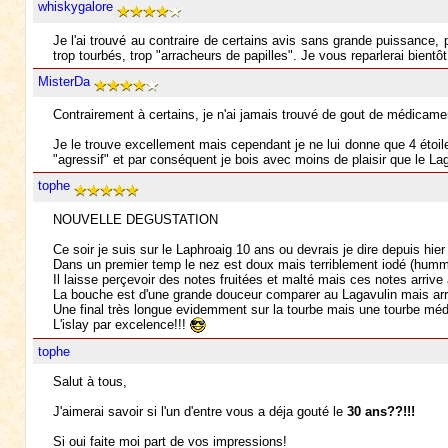
whiskygalore
Je l'ai trouvé au contraire de certains avis sans grande puissance, 
trop tourbés, trop "arracheurs de papilles". Je vous reparlerai bient
MisterDa
Contrairement à certains, je n'ai jamais trouvé de gout de médicame
Je le trouve excellement mais cependant je ne lui donne que 4 étoil
"agressif" et par conséquent je bois avec moins de plaisir que le Laga
tophe
NOUVELLE DEGUSTATION
Ce soir je suis sur le Laphroaig 10 ans ou devrais je dire depuis hier 
Dans un premier temp le nez est doux mais terriblement iodé (humm
Il laisse perçevoir des notes fruitées et malté mais ces notes arrive
La bouche est d'une grande douceur comparer au Lagavulin mais arriv
Une final très longue evidemment sur la tourbe mais une tourbe médi
L'islay par excelence!!!
tophe
Salut à tous,
J'aimerai savoir si l'un d'entre vous a déja gouté le
30 ans??!!!
Si oui faite moi part de vos impressions!