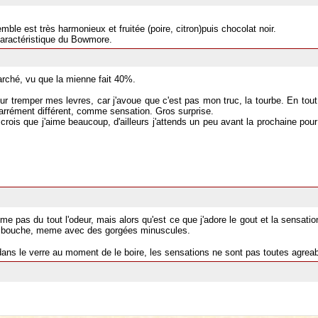
ble est très harmonieux et fruitée (poire, citron)puis chocolat noir.
aractéristique du Bowmore.
marché, vu que la mienne fait 40%.
our tremper mes levres, car j'avoue que c'est pas mon truc, la tourbe. En tout
 carrément différent, comme sensation. Gros surprise.
crois que j'aime beaucoup, d'ailleurs j'attends un peu avant la prochaine pou
e pas du tout l'odeur, mais alors qu'est ce que j'adore le gout et la sensatio
 en bouche, meme avec des gorgées minuscules.
 dans le verre au moment de le boire, les sensations ne sont pas toutes agreabl