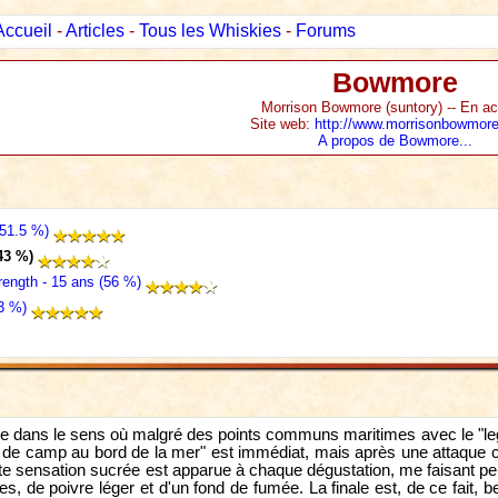
Accueil
-
Articles
-
Tous les Whiskies
-
Forums
Bowmore
Morrison Bowmore (suntory) -- En act
Site web:
http://www.morrisonbowmore
A propos de Bowmore...
51.5 %)
43 %)
ength - 15 ans (56 %)
3 %)
ère dans le sens où malgré des points communs maritimes avec le "leg
eu de camp au bord de la mer" est immédiat, mais après une attaque 
ette sensation sucrée est apparue à chaque dégustation, me faisant 
es, de poivre léger et d'un fond de fumée. La finale est, de ce fait