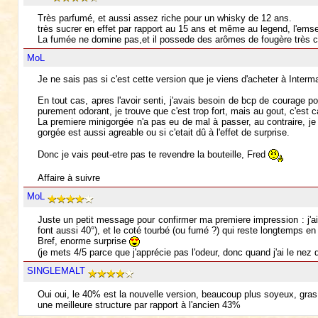
Très parfumé, et aussi assez riche pour un whisky de 12 ans.
très sucrer en effet par rapport au 15 ans et même au legend, l'emsem
La fumée ne domine pas,et il possede des arômes de fougère très c
MoL
Je ne sais pas si c'est cette version que je viens d'acheter à Inter
En tout cas, apres l'avoir senti, j'avais besoin de bcp de courage p
purement odorant, je trouve que c'est trop fort, mais au gout, c'est
La premiere minigorgée n'a pas eu de mal à passer, au contraire, je 
gorgée est aussi agreable ou si c'etait dû à l'effet de surprise.
Donc je vais peut-etre pas te revendre la bouteille, Fred
Affaire à suivre
MoL
Juste un petit message pour confirmer ma premiere impression : j'aim
font aussi 40°), et le coté tourbé (ou fumé ?) qui reste longtemps
Bref, enorme surprise
(je mets 4/5 parce que j'apprécie pas l'odeur, donc quand j'ai le nez
SINGLEMALT
Oui oui, le 40% est la nouvelle version, beaucoup plus soyeux, gras
une meilleure structure par rapport à l'ancien 43%