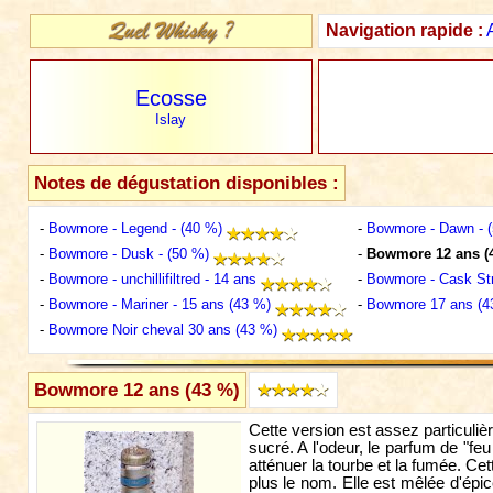
Navigation rapide :
Ecosse
Islay
Notes de dégustation disponibles :
-
Bowmore - Legend - (40 %)
-
Bowmore - Dawn - (
-
Bowmore - Dusk - (50 %)
-
Bowmore 12 ans (
-
Bowmore - unchillifiltred - 14 ans
-
Bowmore - Cask Str
-
Bowmore - Mariner - 15 ans (43 %)
-
Bowmore 17 ans (4
-
Bowmore Noir cheval 30 ans (43 %)
Bowmore 12 ans (43 %)
Cette version est assez particuli
sucré. A l'odeur, le parfum de "f
atténuer la tourbe et la fumée. C
plus le nom. Elle est mêlée d'épic