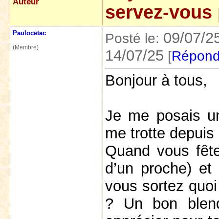
Auteur
servez-vous 
Paulocetac
09/07/2
Posté le:
(Membre)
14/07/25
[
Répond
Bonjour à tous,
Je me posais un
me trotte depuis 
Quand vous fêtez
d’un proche) et
vous sortez quoi
? Un bon blend