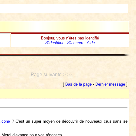
Bonjour, vous n'êtes pas identifié
S'identifier
-
S'inscrire
-
Aide
Page suivante > >>
[
Bas de la page
-
Dernier message
]
n.com/
? C'est un super moyen de découvrir de nouveaux crus sans se
? Merci d’avance pour vos réponses.