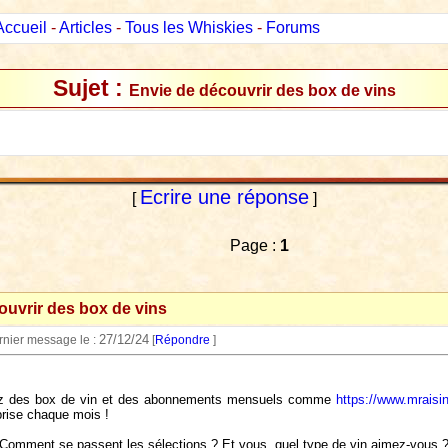
Accueil
-
Articles
-
Tous les Whiskies
-
Forums
Sujet :
Envie de découvrir des box de vins
Ecrire une réponse
[
]
Page :
1
ouvrir des box de vins
27/12/24
ernier message le :
[
Répondre
]
ez des box de vin et des abonnements mensuels comme
https://www.mraisi
prise chaque mois !
 Comment se passent les sélections ? Et vous, quel type de vin aimez-vous 