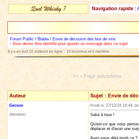
Navigation rapide :
Forum Public
/
Blabla
/
Envie de découvrir des box de vins
-
Vous devez être identifié pour ajouter un message dans ce sujet
Il y a en tout 10 visiteurs en ligne :: 10 inconnus et 0 membre.
<< < Page précédente
Auteur
Sujet :
Envie de déc
Gerson
27/12/24 18:44
Posté le:
, d
(Membre)
Salut à tous !
Qu'est-ce que vous pens
déplacer et d'avoir une sur
Avez-vous déjà testé ça ?