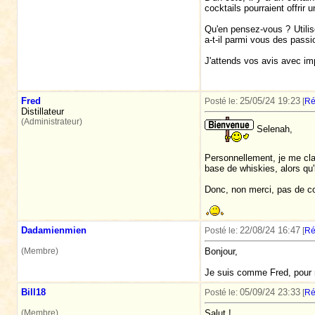
cocktails pourraient offrir
Qu'en pensez-vous ? Utilise
a-t-il parmi vous des passi
J'attends vos avis avec im
Fred
25/05/24 19:23
Posté le:
[
Ré
Distillateur
(Administrateur)
Selenah,
Personnellement, je me cla
base de whiskies, alors qu'
Donc, non merci, pas de co
Dadamienmien
22/08/24 16:47
Posté le:
[
Ré
(Membre)
Bonjour,
Je suis comme Fred, pour m
Bill18
05/09/24 23:33
Posté le:
[
Ré
(Membre)
Salut !