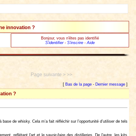
une innovation ?
Bonjour, vous n'êtes pas identifié
S'identifier
-
S'inscrire
-
Aide
Page suivante > >>
[
Bas de la page
-
Dernier message
]
vation ?
se de whisky. Cela m’a fait réfléchir sur l’opportunité d’utiliser de tels
t, reflétant l'art et le savoir-faire des distilleries. De l'autre, les kits