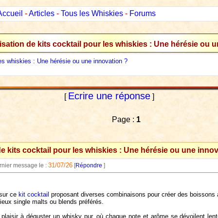
Accueil
-
Articles
-
Tous les Whiskies
-
Forums
lisation de kits cocktail pour les whiskies : Une hérésie ou 
 les whiskies : Une hérésie ou une innovation ?
Ecrire une réponse
[
]
Page :
1
 de kits cocktail pour les whiskies : Une hérésie ou une inno
31/07/26
ernier message le :
[
Répondre
]
sur ce
kit cocktail
proposant diverses combinaisons pour créer des boissons à ba
ieux single malts ou blends préférés.
 plaisir à déguster un whisky pur, où chaque note et arôme se dévoilent lentemen