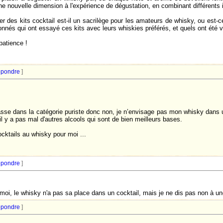
 une nouvelle dimension à l'expérience de dégustation, en combinant différents
r des kits cocktail est-il un sacrilège pour les amateurs de whisky, ou est-
onnés qui ont essayé ces kits avec leurs whiskies préférés, et quels ont été 
patience !
pondre
]
sse dans la catégorie puriste donc non, je n’envisage pas mon whisky dans un 
il y a pas mal d'autres alcools qui sont de bien meilleurs bases.
cktails au whisky pour moi ...
pondre
]
oi, le whisky n'a pas sa place dans un cocktail, mais je ne dis pas non à une
pondre
]