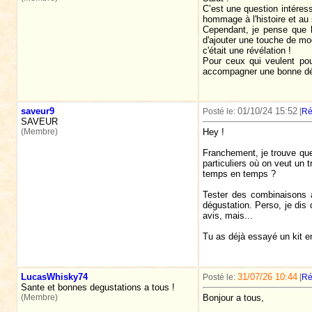
C’est une question intéres
hommage à l'histoire et au 
Cependant, je pense que l
d'ajouter une touche de mod
c'était une révélation !
Pour ceux qui veulent pou
accompagner une bonne dégu
saveur9
01/10/24 15:52
Posté le:
[
Ré
SAVEUR
(Membre)
Hey !
Franchement, je trouve que
particuliers où on veut un 
temps en temps ?
Tester des combinaisons a
dégustation. Perso, je dis
avis, mais...
Tu as déjà essayé un kit en
LucasWhisky74
31/07/26 10:44
Posté le:
[
Ré
Sante et bonnes degustations a tous !
(Membre)
Bonjour a tous,