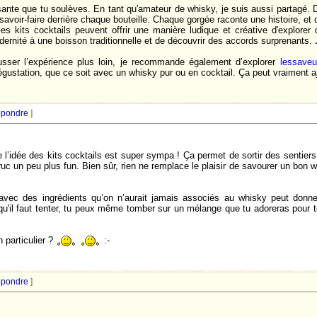
sante que tu soulèves. En tant qu'amateur de whisky, je suis aussi partagé.
savoir-faire derrière chaque bouteille. Chaque gorgée raconte une histoire, et c
es kits cocktails peuvent offrir une manière ludique et créative d'explore
ernité à une boisson traditionnelle et de découvrir des accords surprenants. 
sser l’expérience plus loin, je recommande également d’explorer
lessaveu
station, que ce soit avec un whisky pur ou en cocktail. Ça peut vraiment aj
pondre
]
 l’idée des kits cocktails est super sympa ! Ça permet de sortir des sentier
truc un peu plus fun. Bien sûr, rien ne remplace le plaisir de savourer un bon 
vec des ingrédients qu’on n’aurait jamais associés au whisky peut donner
 qu'il faut tenter, tu peux même tomber sur un mélange que tu adoreras pour t
 particulier ?
:-
pondre
]