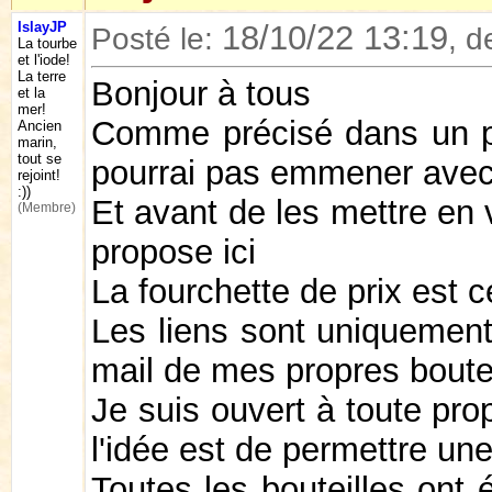
IslayJP
18/10/22 13:19
Posté le:
, d
La tourbe
et l'iode!
La terre
Bonjour à tous
et la
mer!
Comme précisé dans un po
Ancien
marin,
tout se
pourrai pas emmener avec 
rejoint!
:))
Et avant de les mettre en 
(Membre)
propose ici
La fourchette de prix est c
Les liens sont uniquement
mail de mes propres boutei
Je suis ouvert à toute pro
l'idée est de permettre un
Toutes les bouteilles ont