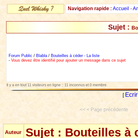
Navigation rapide :
Accueil
-
Ar
Sujet :
Bou
Forum Public
/
Blabla
/
Bouteilles à céder - La liste
-
Vous devez être identifié pour ajouter un message dans ce sujet
Il y a en tout 11 visiteurs en ligne :: 11 inconnus et 0 membre.
Ecri
[
<< < Page précédente
Sujet :
Bouteilles à 
Auteur