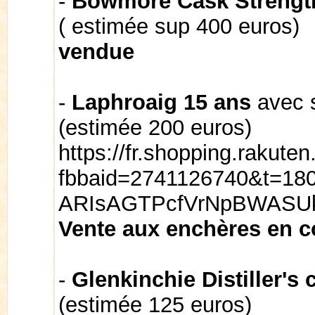
-
Bowmore Cask Strengt
( estimée sup 400 euros)
vendue
-
Laphroaig 15 ans
avec s
(estimée 200 euros)
https://fr.shopping.rakut
fbbaid=2741126740&t=18
ARIsAGTPcfVrNpBWASU
Vente aux enchères en c
-
Glenkinchie Distiller's
(estimée 125 euros)