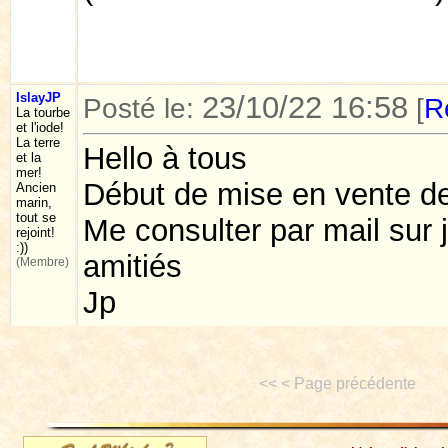
IslayJP
23/10/22 16:58
Posté le:
[
R
La tourbe
et l'iode!
La terre
Hello à tous
et la
mer!
Début de mise en vente de
Ancien
marin,
tout se
Me consulter par mail sur j
rejoint!
:))
amitiés
(Membre)
Jp
<< < Page précédente