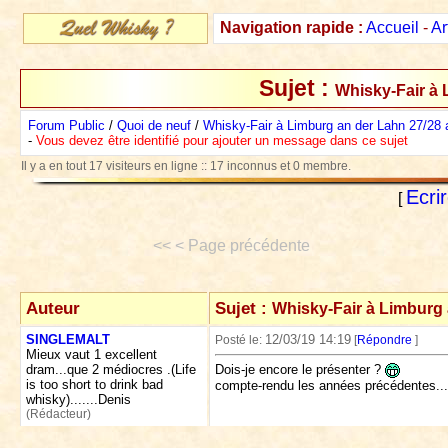
Navigation rapide :
Accueil
-
Ar
Sujet :
Whisky-Fair à 
Forum Public
/
Quoi de neuf
/
Whisky-Fair à Limburg an der Lahn 27/28 a
-
Vous devez être identifié pour ajouter un message dans ce sujet
Il y a en tout 17 visiteurs en ligne :: 17 inconnus et 0 membre.
Ecri
[
<< < Page précédente
Auteur
Sujet :
Whisky-Fair à Limburg 
SINGLEMALT
12/03/19 14:19
Posté le:
[
Répondre
]
Mieux vaut 1 excellent
dram...que 2 médiocres .(Life
Dois-je encore le présenter ?
is too short to drink bad
compte-rendu les années précédentes...2
whisky).......Denis
(Rédacteur)