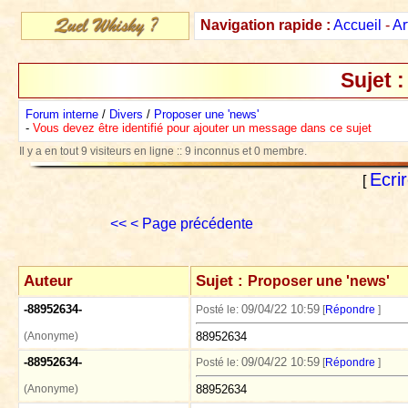
Navigation rapide :
Accueil
-
Ar
Sujet 
Forum interne
/
Divers
/
Proposer une 'news'
-
Vous devez être identifié pour ajouter un message dans ce sujet
Il y a en tout 9 visiteurs en ligne :: 9 inconnus et 0 membre.
Ecri
[
<<
< Page précédente
Auteur
Sujet :
Proposer une 'news'
-88952634-
09/04/22 10:59
Posté le:
[
Répondre
]
(Anonyme)
88952634
-88952634-
09/04/22 10:59
Posté le:
[
Répondre
]
(Anonyme)
88952634