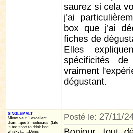
saurez si cela v
j'ai particuliè
box que j'ai d
fiches de dégusta
Elles explique
spécificités d
vraiment l'expéri
dégustant.
SINGLEMALT
27/11/2
Posté le:
Mieux vaut 1 excellent
dram...que 2 médiocres .(Life
is too short to drink bad
Bonjour, tout d
whisky).......Denis