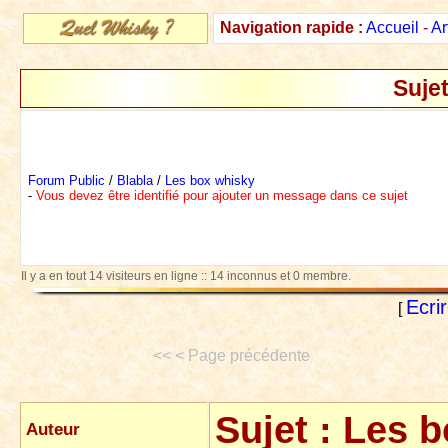
Navigation rapide :
Accueil
-
Ar
Sujet
Forum Public
/
Blabla
/
Les box whisky
-
Vous devez être identifié pour ajouter un message dans ce sujet
Il y a en tout 14 visiteurs en ligne :: 14 inconnus et 0 membre.
Ecri
[
<< < Page précédente
Sujet :
Les b
Auteur