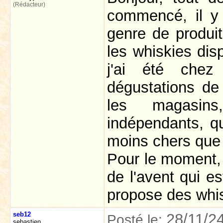
(Rédacteur)
commencé, il y 
genre de produit
les whiskies dis
j'ai été chez
dégustations de
les magasin
indépendants, qu
moins chers que l
Pour le moment, c
de l'avent qui e
propose des whi
seb12
28/11/2
Posté le:
sebastien