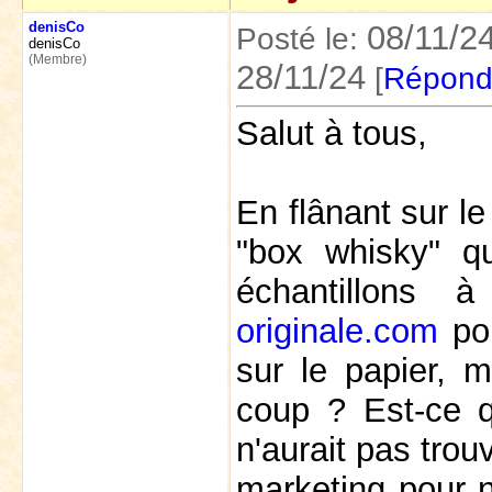
denisCo
08/11/2
Posté le:
denisCo
(Membre)
28/11/24
[
Répond
Salut à tous,
En flânant sur l
"box whisky" q
échantillons 
originale.com
pou
sur le papier, 
coup ? Est-ce q
n'aurait pas trou
marketing pour n